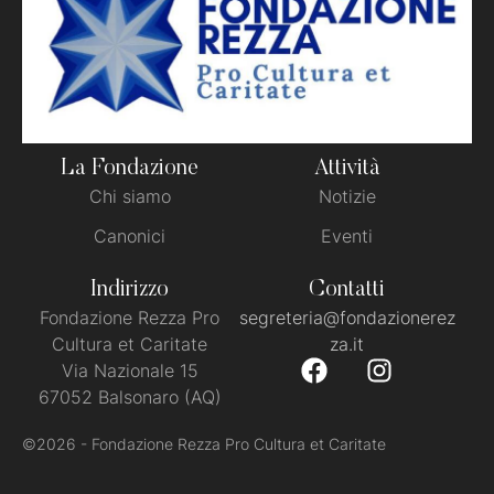
La Fondazione
Attività
Chi siamo
Notizie
Canonici
Eventi
Indirizzo
Contatti
Fondazione Rezza Pro
segreteria@fondazionerez
Cultura et Caritate
za.it
Via Nazionale 15
67052 Balsonaro (AQ)
©2026 - Fondazione Rezza Pro Cultura et Caritate