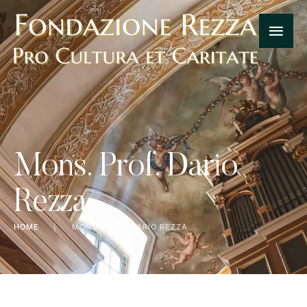
Mons. Prof. Dario
Rezza
HOME
│
MONS. PROF. DARIO REZZA