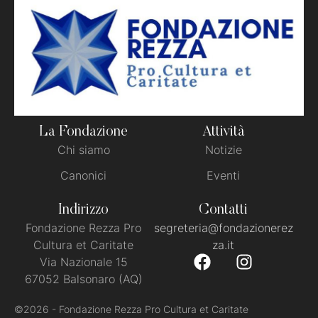
La Fondazione
Attività
Chi siamo
Notizie
Canonici
Eventi
Indirizzo
Contatti
Fondazione Rezza Pro
segreteria@fondazionerez
Cultura et Caritate
za.it
Via Nazionale 15
67052 Balsonaro (AQ)
©2026 - Fondazione Rezza Pro Cultura et Caritate